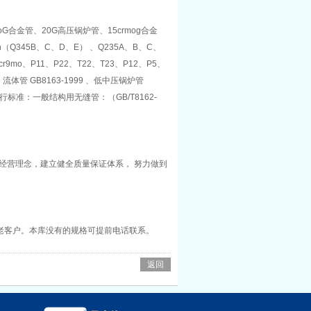
G合金管、20G高压锅炉管、15crmog合金
345B、C、D、E） 、Q235A、B、C、
cr9mo、P11、P22、T22、T23、P12、P5、
9、流体管 GB8163-1999 、低中压锅炉管
缝管执行标准：一般结构用无缝管：（GB/T8162-
95）
” 的经营理念，建立健全质量保证体系， 努力做到
老客户。本库没有的规格可提前电话联系。
返回