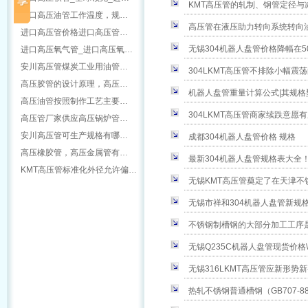
KMT高压管的轧制、钢管定径与
进口高压油管工作温度，规…
高压管在液压助力转向系统转向
进口高压管价格进口高压管…
无锡304机器人盘管价格降幅在5
进口高压氧气管_进口高压氧…
安川高压管煤炭工业用油管…
304LKMT高压管不排除小幅震
高压胶管的设计原理，高压…
机器人盘管重量计算公式|其规格
高压油管按照制作工艺主要…
304LKMT高压管商家续跌意愿
高压管厂家供应高压锅炉管…
安川高压管可生产规格有哪…
成都304机器人盘管价格 规格
高压橡胶管，高压金属管有…
最新304机器人盘管规格表大全
KMT高压管标准化外径允许偏…
无锡KMT高压管奠定了在天津不
无锡市祥和304机器人盘管新规
不锈钢制槽钢的大部分加工工序
无锡Q235C机器人盘管现货价格\
无锡316LKMT高压管应新形势
热轧不锈钢普通槽钢（GB707-