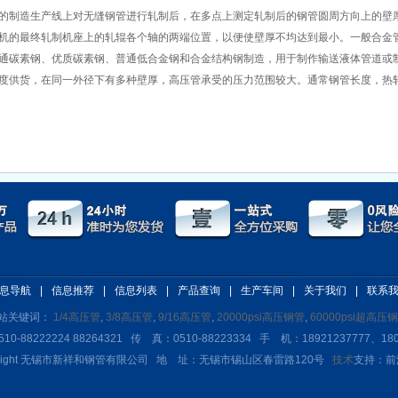
的制造生产线上对无缝钢管进行轧制后，在多点上测定轧制后的钢管圆周方向上的壁
机的最终轧制机座上的轧辊各个轴的两端位置，以便使壁厚不均达到最小。一般合金管
通碳素钢、优质碳素钢、普通低合金钢和合金结构钢制造，用于制作输送液体管道或制
度供货，在同一外径下有多种壁厚，高压管承受的压力范围较大。通常钢管长度，热轧管为3-
息导航
|
信息推荐
|
信息列表
|
产品查询
|
生产车间
|
关于我们
|
联系
站关键词：
1/4高压管
,
3/8高压管
,
9/16高压管
,
20000psi高压钢管
,
60000psi超高压
0-88222224 88264321 传 真：0510-88223334 手 机：18921237777、180
yright 无锡市新祥和钢管有限公司 地 址：无锡市锡山区春雷路120号
技术
支持：前