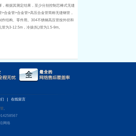
厚，根据其测定结果，至少分别控制芯棒式无缝
>合金管>合金管>高压合金管简称无缝钢管，
作结构、零件用。304不锈钢高压管按外径和
12.5m，冷拔(轧)管为1.5-9m。
我们
|
在线留言
钢管
,
14258567
沿网络