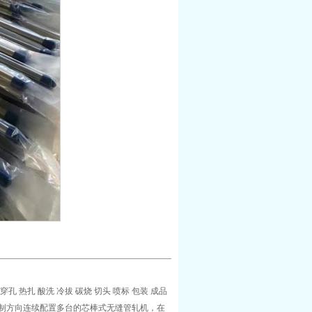
 热扎 酸洗 冷拔 碳烧 切头 喷标 包装 成品
制方向连续配置多台的芯棒式无缝管轧机，在