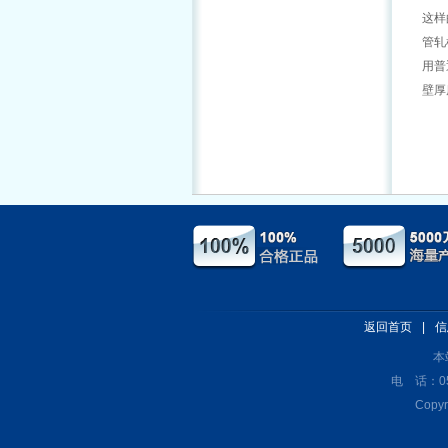
这样
管轧
用普
壁厚
返回首页
|
信
本
电 话：051
Cop